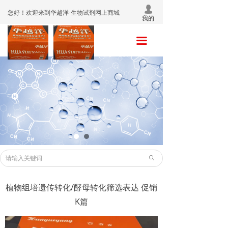
넙
首页
您好！欢迎来到华越洋-生物试剂网上商城
我的
关于我们
끀
产品中心
促销活动
销售网络
联系我们
ꄙ
植物组培遗传转化/酵母转化筛选表达 促销
K篇