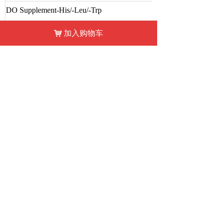
DO Supplement-His/-Leu/-Trp
끄
DO Supplement-Ade/-His/-Leu/-Trp
낀
끅
너
넙
加入购物车
加入购物车
낙
낙
收藏
首页
电话
微信
我的
SD/-Leu Broth / with Agar
SD/-Trp Broth / with Agar
SD/-Ura Broth / with Agar
SD/-Leu/-Trp Broth/with Agar
SD/-His/-Leu/-Trp Broth / with Agan
SD/-Ade/-His/-Leu/-Trp Broth/with Agar
经典酵母转化试剂盒
Carrier DNA/鲑鱼精DNA(10 mg/mL)
YPD Plus Liauid Medium