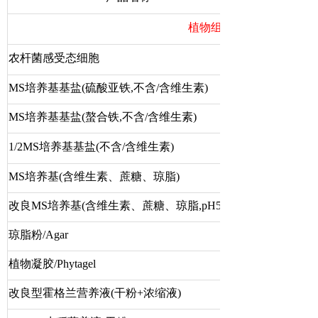
植物组培，遗传转化，鉴
农杆菌感受态细胞
MS培养基基盐(硫酸亚铁,不含/含维生素)
MS培养基基盐(螯合铁,不含/含维生素)
1/2MS
培养基基盐
(
不含
/
含维生素
)
MS培养基(含维生素、蔗糖、琼脂)
改良MS培养基(含维生素、蔗糖、琼脂,pH5.8)
琼脂粉/Agar
植物凝胶/Phytagel
改良型霍格兰营养液(干粉+浓缩液)