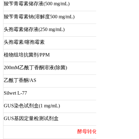
羧苄青霉素储存液
(500 mg/mL)
羧苄青霉素钠(溶解度500 mg/mL)
头孢霉素储存液(250 mg/mL)
头孢霉素/噻孢霉素
植物组培抗菌剂/PPM
200mM乙酰丁香酮溶液(除菌)
乙酰丁香酮/AS
Silwet L-77
GUS染色试剂盒(1 mg/mL)
GUS基因定量检测试剂盒
酵母转化，转化，真核表达