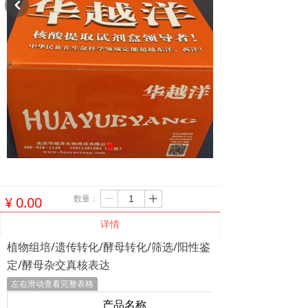
낒
数量：
¥
0.00
ꄷ
ꄸ
详情
植物组培/遗传转化/酵母转化/筛选/阳性鉴
定/酵母杂交真核表达
左右滑动查看完整表格
产品名称